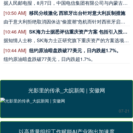
据人民邮电报，8月7日，中国电信集团有限公司与内蒙古自治区人民政府签署战略合作协议，此次战略合作重点围绕算力基础设施建设、新一代通信网络建设、产业数字化转型、低空经济高质量发展等领域深化合作，加快内蒙古数字经济发展与产业数字化进程，奋力书写中国式现代化内蒙古新篇章。
[10:50 AM]
移民分歧激化 西班牙出台针对意大利反制措施
由于意大利拒绝取消因休达“偷渡潮”危机而针对西班牙启动的边境管控措施，西班牙政府宣布将对来自意大利的旅客实施入境检查。西班牙广播电视公司援引西班牙政府颁布的一项政令报道，自8日午夜起，西班牙将在港口与机场对从意大利入境的旅客实施随机抽查，该措施暂定执行至9月7日。西班牙方面给出的理由是，意大利正持续面临非法移民涌入的巨大压力。西班牙执法人员对来自意大利的旅客进行检查时，将核对旅客身份、国籍信息；针对第三国公民，将检查其签证或居留许可。
[10:46 AM]
SK海力士据悉评估重庆资产方案 包括引入投资者
据知情人士称，SK海力士正研究旗下重庆资产的方案选项，包括引入投资者以帮助加速增长。消息人士称，作为英伟达高带宽内存芯片的重要供应商，SK海力士正与潜在顾问接洽，对该业务进行评估。知情人士表示，潜在的股权出售可能使该设施的估值达到约30亿美元。SK海力士网站显示，该公司20多年前进入中国市场，当时与无锡签署协议建设其首座大型海外晶圆制造厂。位于重庆的设施是SK海力士重要的半导体封装与测试基地。知情人士表示，竞购者可能包括中国基金和产业投资者，SK海力士可能保留该资产的少数股权。知情人士还称，相关讨论仍处于初步阶段，未必会达成任何交易。
[10:44 AM]
纽约原油暗盘跌破77美元，日内跌超1.7%。
纽约原油暗盘跌破77美元，日内跌超1.7%。
光影里的传承_大皖新闻 | 安徽网
07-21
以高质量组织工作赋能AI产业跑出加速度