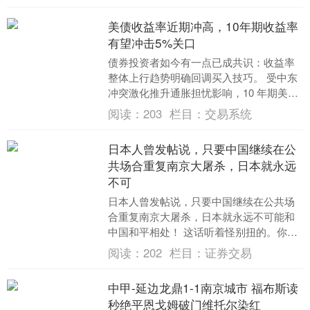
间启....
美债收益率近期冲高，10年期收益率
有望冲击5%关口
债券投资者如今有一点已成共识：收益率
整体上行趋势明确回调买入技巧。 受中东
冲突激化推升通胀担忧影响，10 年期美国
国债收益率于周四突破 4.7%，创下
阅读：
203
栏目：
交易系统
2025....
日本人曾发帖说，只要中国继续在公
共场合重复南京大屠杀，日本就永远
不可
日本人曾发帖说，只要中国继续在公共场
合重复南京大屠杀，日本就永远不可能和
中国和平相处！ 这话听着怪别扭的。你一
个人跑到别人家门口，嚷嚷着“你要是老提
阅读：
202
栏目：
证券交易
我当年干过的....
中甲-延边龙鼎1-1南京城市 福布斯读
秒绝平恩戈姆破门维托尔染红