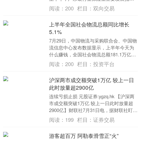
继续领跑全国交易系统调整，资产总额、
阅读：
200
栏目：
双向交易
负债总额....
上半年全国社会物流总额同比增长
5.1%
7月29日，中国物流与采购联合会、中国物
流信息中心发布数据显示，上半年今天为
什么赚钱，全国社会物流总额181.1万亿
元，按可比价格计算，同比增长5.1%，整
阅读：
200
栏目：
投资平台
体仍....
沪深两市成交额突破1万亿 较上一日
此时放量超2900亿
连续亏损止损 元股证券:ygzq.hk 【沪深两
市成交额突破1万亿 较上一日此时放量超
2900亿】财联社7月31日电，据财联社盯盘
数据显示连续亏损止损，沪深两市....
阅读：
199
栏目：
证券交易
游客超百万 阿勒泰滑雪正“火”
上证综指
3940.04
+39.68
+1.02%