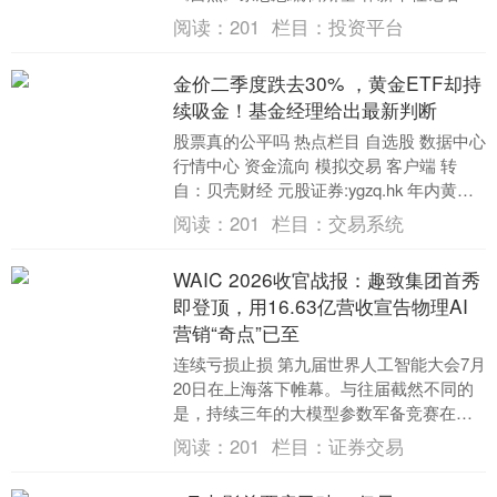
堃 吕岩昊 “这为中国科技发展树立了很好
阅读：
201
栏目：
投资平台
的雄....
金价二季度跌去30% ，黄金ETF却持
续吸金！基金经理给出最新判断
股票真的公平吗 热点栏目 自选股 数据中心
行情中心 资金流向 模拟交易 客户端 转
自：贝壳财经 元股证券:ygzq.hk 年内黄金
走势一波三折。 7月30日，....
阅读：
201
栏目：
交易系统
WAIC 2026收官战报：趣致集团首秀
即登顶，用16.63亿营收宣告物理AI
营销“奇点”已至
连续亏损止损 第九届世界人工智能大会7月
20日在上海落下帷幕。与往届截然不同的
是，持续三年的大模型参数军备竞赛在今
年彻底熄火。1100家企业、超4000款产
阅读：
201
栏目：
证券交易
品、....