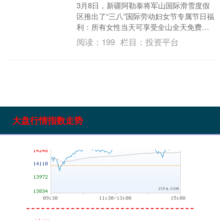
3月8日，新疆阿勒泰将军山国际滑雪度假
区推出了“三八”国际劳动妇女节专属节日福
利：所有女性当天可享受全山全天免费畅
滑，雪具可自带也可现场租赁。 “免费畅滑
阅读：
199
栏目：
投资平台
一整天....
深证成指
14311.01
+200.89
+1.42%
大盘行情指数走势
沪深300
4694.44
+43.13
+0.93%