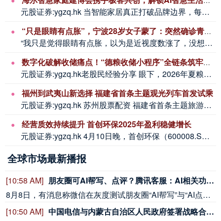
元股证券:ygzq.hk 当智能家居真正打破品牌边界，每个人都可以按照自己的生活...
“只是眼睛有点胀”，宁波28岁女子蒙了：突然确诊青光眼，视神经有萎缩迹象！
“我只是觉得眼睛有点胀，以为是近视度数涨了，没想到会是青光眼。”28岁的小晗（化...
数字化破解收储痛点！“德粮收储小程序”全链条筑牢惠农根基
元股证券:ygzq.hk老股民经验分享 眼下，2026年夏粮收购进入高峰期，在德...
福州到武夷山新选择 福建省首条主题观光列车首发试乘
元股证券:ygzq.hk 苏州股票配资 福建省首条主题旅游列车发车！7月25日上...
经营质效持续提升 首创环保2025年盈利稳健增长
元股证券:ygzq.hk 4月10日晚，首创环保（600008.SH）正式发布2...
全球市场最新播报
[10:58 AM]
朋友圈可AI帮写、点评？腾讯客服：AI相关功能逐步开放中
8月8日，有消息称微信在灰度测试朋友圈“AI帮写”与“AI点评”两项能力，对此记者咨询腾讯客服后获悉，目前朋友圈的AI相关功能仍在逐步开放中，部分智能互动功能可能已在灰度测试阶段，具体支持情况请以所使用的微信版本更新情况为准。（贝壳财经）
[10:50 AM]
中国电信与内蒙古自治区人民政府签署战略合作协议