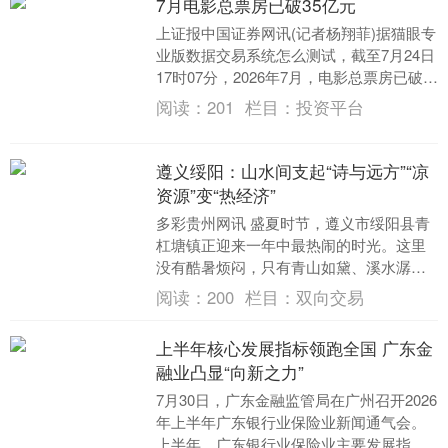
7月电影总票房已破35亿元
上证报中国证券网讯(记者杨翔菲)据猫眼专
业版数据交易系统怎么测试，截至7月24日
17时07分，2026年7月，电影总票房已破
35亿元，《功夫女足》《八仙！》《小....
阅读：
201
栏目：
投资平台
遵义绥阳：山水间支起“诗与远方”“凉
资源”变“热经济”
多彩贵州网讯 盛夏时节，遵义市绥阳县青
杠塘镇正迎来一年中最热闹的时光。这里
没有酷暑烦闷，只有青山如黛、溪水潺
潺。凭借得天独厚的“清凉资源”与“玻璃
阅读：
200
栏目：
双向交易
水”美景，青杠....
上半年核心发展指标领跑全国 广东金
融业凸显“向新之力”
7月30日，广东金融监管局在广州召开2026
年上半年广东银行业保险业新闻通气会。
上半年，广东银行业保险业主要发展指标