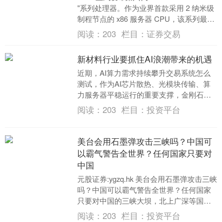
"系列处理器。作为业界首款采用 2 纳米级
制程节点的 x86 服务器 CPU，该系列最高
提供 25....
阅读：
203
栏目：
证券交易
新材料行业要抓住AI浪潮带来的机遇
近期，AI算力需求持续攀升交易系统怎么
测试，作为AI芯片散热、光模块传输、算
力服务器平稳运行的重要支撑，金刚石、
氮化铝、钛酸钡、磷化铟等新材料的价值
阅读：
203
栏目：
投资平台
愈发凸显。 ....
美台会用石墨弹攻击三峡吗？中国可
以霸气警告全世界？任何国家只要对
中国
元股证券:ygzq.hk 美台会用石墨弹攻击三峡
吗？中国可以霸气警告全世界？任何国家
只要对中国的三峡大坝，北上广深等国家
重要设施或城市发起攻击，中国将第一时
阅读：
203
栏目：
投资平台