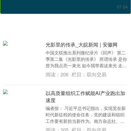
07-24
光影里的传承_大皖新闻 | 安徽网
中国文联推出系列微纪录片《回声》 第二
季第二集《光影里的传承》 所谓传承 是你
曾为我点亮一束光 如今我带着这束光 走向
更远的远方 一个名字，一声声“到” 六十
阅读：
206
栏目：
双向交易
余....
以高质量组织工作赋能AI产业跑出加
速度
编者按： 习近平总书记指出，实现党在新
时代新征程的使命任务，党的建设和组织
工作要有新担当新作为。南方杂志社、南
方+党建频道平台特此推出《南粤先锋》专
阅读：
205
栏目：
双向交易